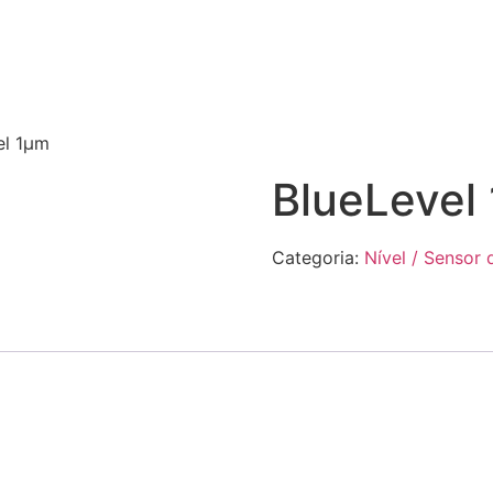
el 1μm
BlueLevel
Categoria:
Nível / Sensor 