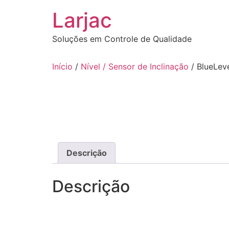
Ir
Larjac
para
o
Soluções em Controle de Qualidade
conteúdo
Início
/
Nível / Sensor de Inclinação
/ BlueLev
Descrição
Descrição