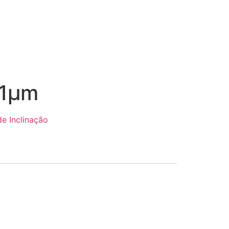
 1μm
de Inclinação