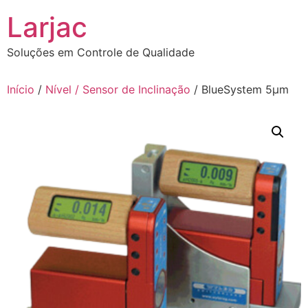
Ir
Larjac
para
o
Soluções em Controle de Qualidade
conteúdo
Início
/
Nível / Sensor de Inclinação
/ BlueSystem 5µm