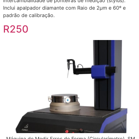
intercambialidade de ponteiras de medição (stylus).
Inclui apalpador diamante com Raio de 2µm e 60º e
padrão de calibração.
R250
Máquina de Medir Erros de Forma (Circularímetro), SM