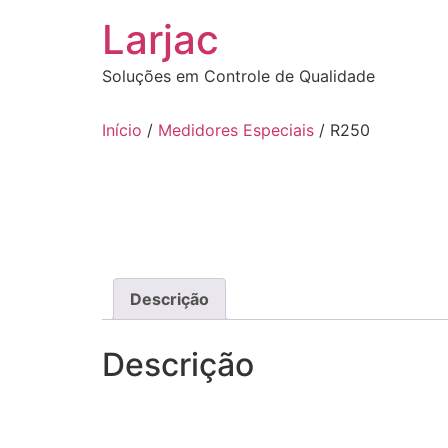
Ir
Larjac
para
o
Soluções em Controle de Qualidade
conteúdo
Início
/
Medidores Especiais
/ R250
Descrição
Descrição