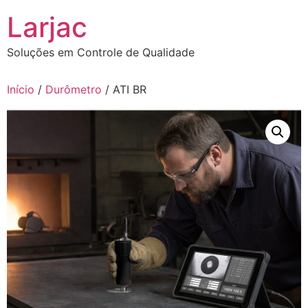
Ir
Larjac
para
o
Soluções em Controle de Qualidade
conteúdo
Início
/
Durômetro
/ ATI BR