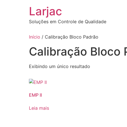
Ir
Larjac
para
o
Soluções em Controle de Qualidade
conteúdo
Início
/ Calibração Bloco Padrão
Calibração Bloco
Exibindo um único resultado
EMP II
Leia mais