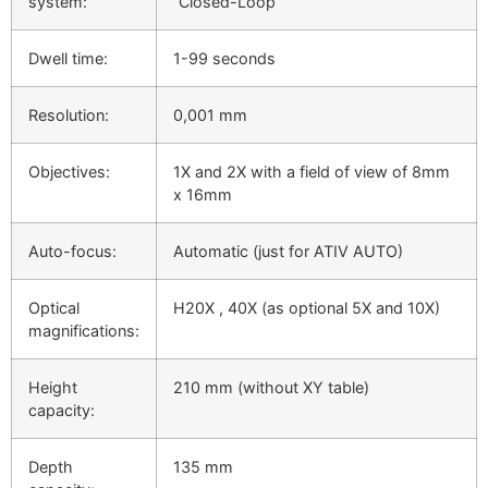
system:
“Closed-Loop”
Dwell time:
1-99 seconds
Resolution:
0,001 mm
Objectives:
1X and 2X with a field of view of 8mm
x 16mm
Auto-focus:
Automatic (just for ATIV AUTO)
Optical
H20X , 40X (as optional 5X and 10X)
magnifications:
Height
210 mm (without XY table)
capacity:
Depth
135 mm