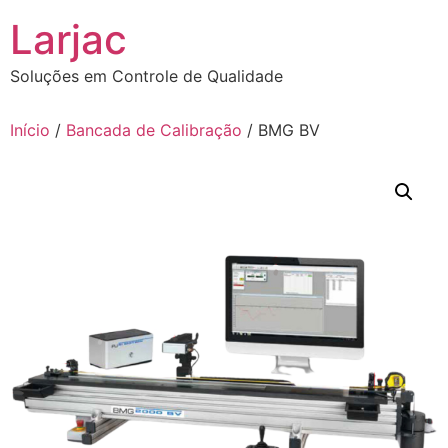
Ir
Larjac
para
o
Soluções em Controle de Qualidade
conteúdo
Início
/
Bancada de Calibração
/ BMG BV