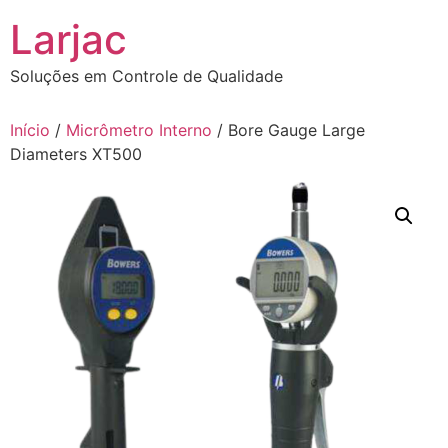
Ir
Larjac
para
o
Soluções em Controle de Qualidade
conteúdo
Início
/
Micrômetro Interno
/ Bore Gauge Large
Diameters XT500