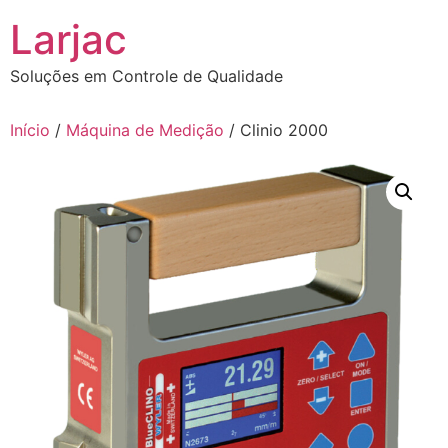
Ir
Larjac
para
o
Soluções em Controle de Qualidade
conteúdo
Início
/
Máquina de Medição
/ Clinio 2000