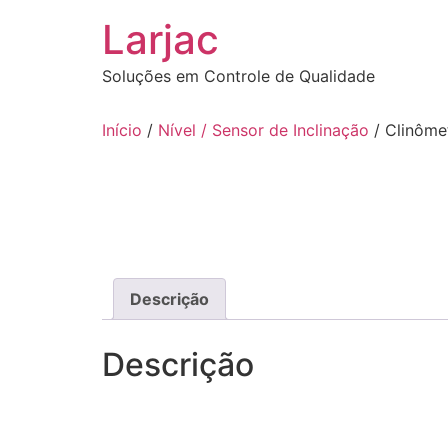
Ir
Larjac
para
o
Soluções em Controle de Qualidade
conteúdo
Início
/
Nível / Sensor de Inclinação
/ Clinôme
Descrição
Descrição