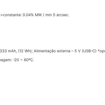
t=constante: 0.04% MW / min 5 arcsec.
 3333 mAh, (12 Wh); Alimentação externa – 5 V (USB-C) *opc
nagem: -20 ~ 60ºC.