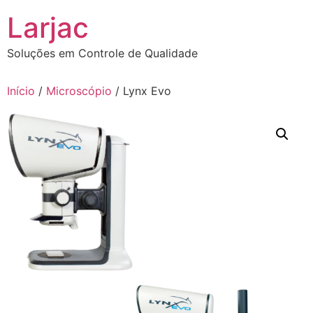
Ir
Larjac
para
o
Soluções em Controle de Qualidade
conteúdo
Início
/
Microscópio
/ Lynx Evo