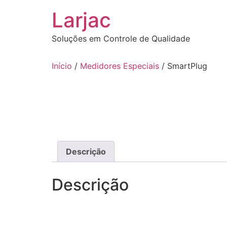
Ir
Larjac
para
o
Soluções em Controle de Qualidade
conteúdo
Início
/
Medidores Especiais
/ SmartPlug
Descrição
Descrição