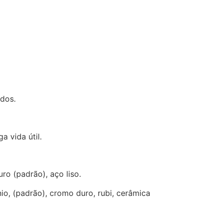
ndos.
a vida útil.
o (padrão), aço liso.
o, (padrão), cromo duro, rubi, cerâmica