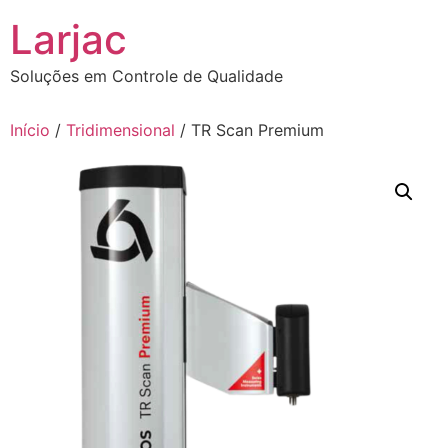
Ir
Larjac
para
o
Soluções em Controle de Qualidade
conteúdo
Início
/
Tridimensional
/ TR Scan Premium