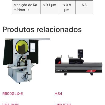
Medição de Ra
< 0.1 µm
< 0.8
NA
mínimo 1)
µm
Produtos relacionados
R600GLX-E
HS4
Leia mais
Leia mais