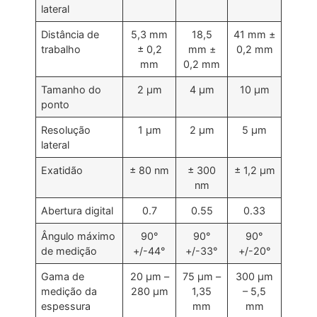
lateral
Distância de
5,3 mm
18,5
41 mm ±
trabalho
± 0,2
mm ±
0,2 mm
mm
0,2 mm
Tamanho do
2 µm
4 µm
10 µm
ponto
Resolução
1 µm
2 µm
5 µm
lateral
Exatidão
± 80 nm
± 300
± 1,2 µm
nm
Abertura digital
0.7
0.55
0.33
Ângulo máximo
90°
90°
90°
de medição
+/-44°
+/-33°
+/-20°
Gama de
20 μm –
75 μm –
300 μm
medição da
280 μm
1,35
– 5,5
espessura
mm
mm