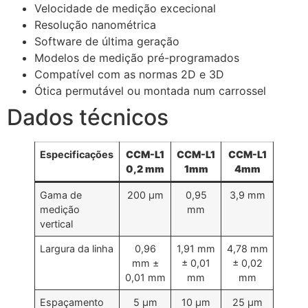
Velocidade de medição excecional
Resolução nanométrica
Software de última geração
Modelos de medição pré-programados
Compatível com as normas 2D e 3D
Ótica permutável ou montada num carrossel
Dados técnicos
Especificações
CCM-L1
CCM-L1
CCM-L1
0,2 mm
1mm
4mm
Gama de
200 µm
0,95
3,9 mm
medição
mm
vertical
Largura da linha
0,96
1,91 mm
4,78 mm
mm ±
± 0,01
± 0,02
0,01 mm
mm
mm
Espaçamento
5 µm
10 µm
25 µm